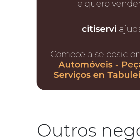
e quero vende
citiservi
ajud
Comece a se posicio
Automóveis - Peça
Serviços en Tabule
Outros negó