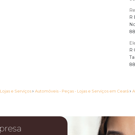
Re
R 
No
88
El
R 
Ta
88
›
›
 Lojas e Serviços
Automóveis - Peças - Lojas e Serviços em Ceará
A
presa