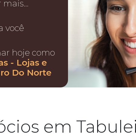
r mais…
a você
nar hoje como
s - Lojas e
iro Do Norte
cios em Tabule