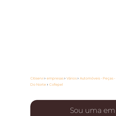
›
›
›
Citiservi
empresas
Vários
Automóveis - Peças -
›
Do Norte
Cofepel
Sou uma em