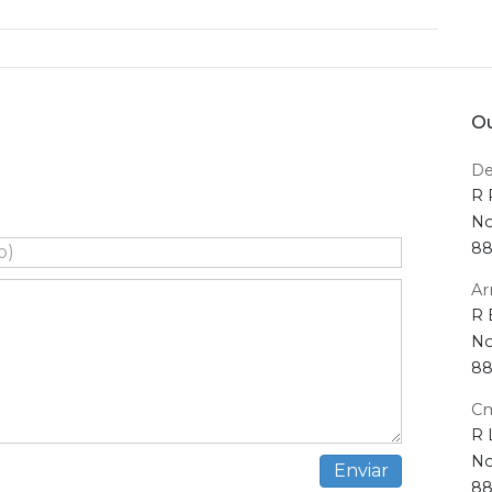
Ou
De
R 
No
88
Ar
R 
No
88
Cm
R 
No
88