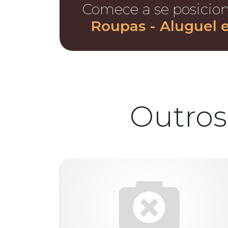
Comece a se posicio
Roupas - Aluguel e
Outros