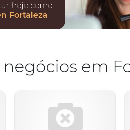
nar hoje como
n Fortaleza
 negócios em Fo