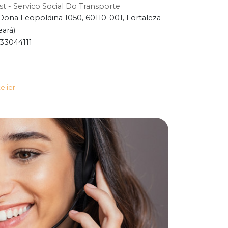
st - Servico Social Do Transporte
Dona Leopoldina 1050, 60110-001, Fortaleza
eará)
33044111
elier