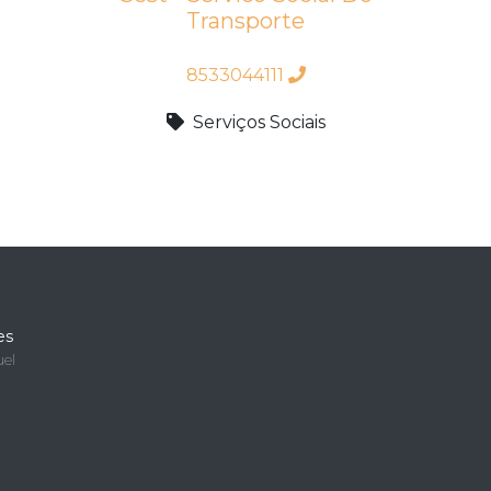
Transporte
8533044111
Serviços Sociais
es
el