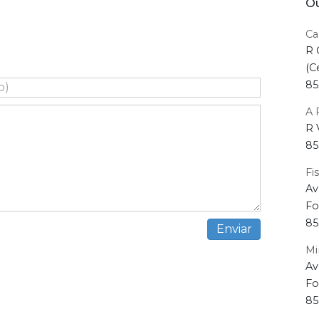
Ou
Ca
R 
(C
85
A 
R 
85
Fi
Av
Fo
85
Mi
Av
Fo
85