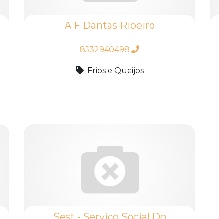
A F Dantas Ribeiro
8532940498
Frios e Queijos
Sest - Servico Social Do