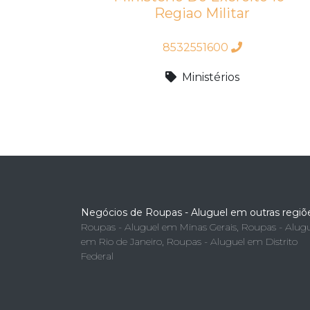
Regiao Militar
8532551600
Ministérios
Negócios de Roupas - Aluguel em outras regiõ
Roupas - Aluguel em Minas Gerais
,
Roupas - Alugu
em Rio de Janeiro
,
Roupas - Aluguel em Distrito
Federal