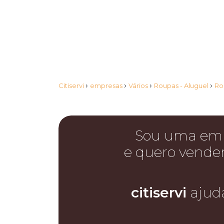
›
›
›
›
Citiservi
empresas
Vários
Roupas - Aluguel
Ro
Sou uma em
e quero vende
citiservi
ajud