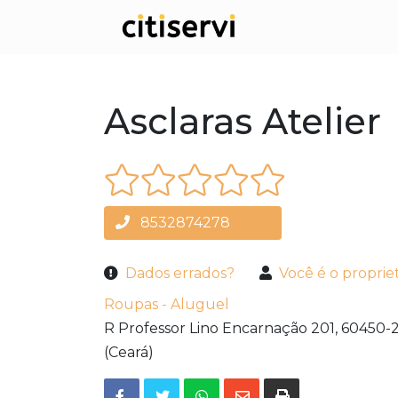
Asclaras Atelier
8532874278
Dados errados?
Você é o proprie
Roupas - Aluguel
R Professor Lino Encarnação 201,
60450-2
(Ceará)