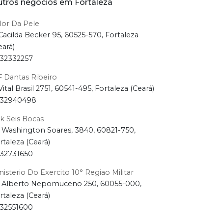
tros negócios em Fortaleza
lor Da Pele
Cacilda Becker 95, 60525-570, Fortaleza
eará)
32332257
F Dantas Ribeiro
Vital Brasil 2751, 60541-495, Fortaleza (Ceará)
32940498
sk Seis Bocas
 Washington Soares, 3840, 60821-750,
rtaleza (Ceará)
32731650
nisterio Do Exercito 10° Regiao Militar
 Alberto Nepomuceno 250, 60055-000,
rtaleza (Ceará)
32551600