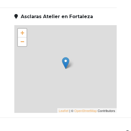
Asclaras Atelier en Fortaleza
+
−
Leaflet
| ©
OpenStreetMap
Contributors