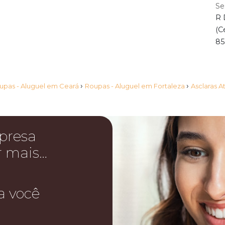
Se
R 
(C
85
›
›
upas - Aluguel em Ceará
Roupas - Aluguel em Fortaleza
Asclaras At
presa
r mais…
a você