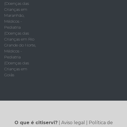
(Doenças das
Crianças em
Maranhão
,
Médicos -
Pediatria
(Doenças das
Crianças em Rio
Grande do Norte
,
Médicos -
Pediatria
(Doenças das
Crianças em
Goiás
O que é citiservi?
|
Aviso legal
|
Política de