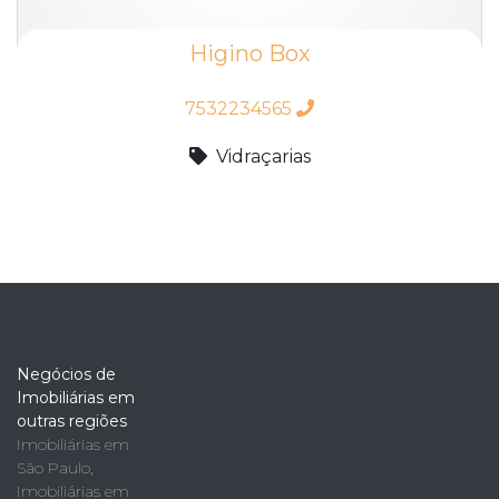
Higino Box
7532234565
Vidraçarias
Negócios de
Imobiliárias em
outras regiões
Imobiliárias em
São Paulo
,
Imobiliárias em