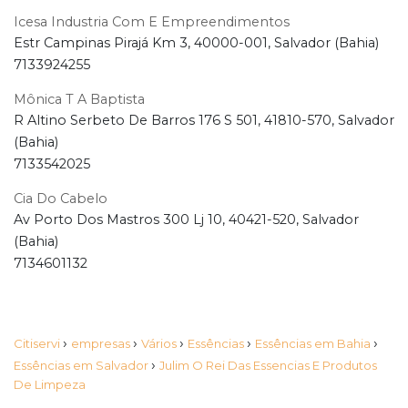
Icesa Industria Com E Empreendimentos
Estr Campinas Pirajá Km 3, 40000-001, Salvador (Bahia)
7133924255
Mônica T A Baptista
R Altino Serbeto De Barros 176 S 501, 41810-570, Salvador
(Bahia)
7133542025
Cia Do Cabelo
Av Porto Dos Mastros 300 Lj 10, 40421-520, Salvador
(Bahia)
7134601132
›
›
›
›
›
Citiservi
empresas
Vários
Essências
Essências em Bahia
›
Essências em Salvador
Julim O Rei Das Essencias E Produtos
De Limpeza