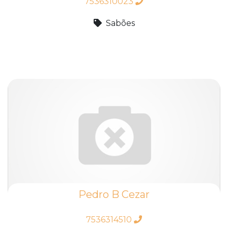
7536310023
Sabões
Pedro B Cezar
7536314510