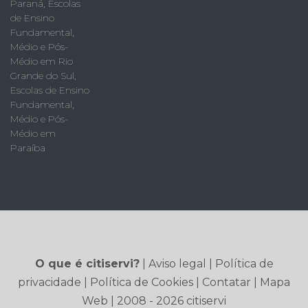
Paraná
,
Escolas
de Ensino
Fundamental,
Médio e Pós-
Médio em Rio
Grande do Sul
,
Escolas de Ensino
Fundamental,
Médio e Pós-
Médio em
Paraíba
O que é citiservi?
|
Aviso legal
|
Política de
privacidade
|
Política de Cookies
|
Contatar
|
Mapa
Web
| 2008 - 2026 citiservi