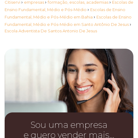
›
›
›
Citiservi
empresas
formação, escolas, academias
Escolas de
›
Ensino Fundamental, Médio e Pós-Médio
Escolas de Ensino
›
Fundamental, Médio e Pós-Médio em Bahia
Escolas de Ensino
›
Fundamental, Médio e Pós-Médio em Santo Antônio De Jesus
Escola Adventista De Santos Antonio De Jesus
Sou uma empresa
e quero vender mais…