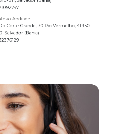
810-011, Salvador (Bahia)
21092747
nteko Andrade
Do Corte Grande, 70 Rio Vermelho, 41950-
0, Salvador (Bahia)
32376129