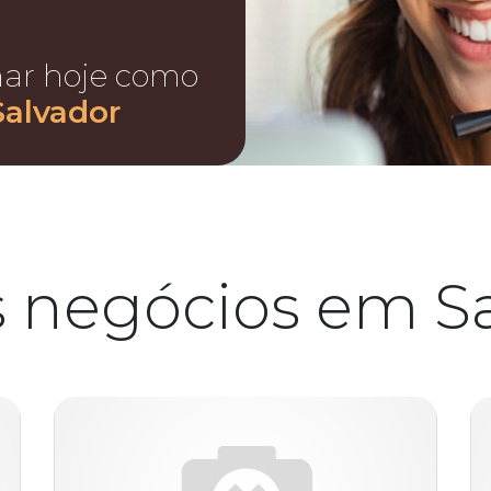
nar hoje como
Salvador
 negócios em S