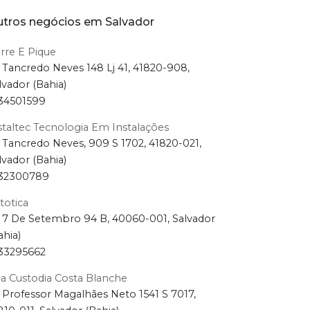
tros negócios em Salvador
rre E Pique
 Tancredo Neves 148 Lj 41, 41820-908,
lvador (Bahia)
34501599
staltec Tecnologia Em Instalações
 Tancredo Neves, 909 S 1702, 41820-021,
lvador (Bahia)
32300789
totica
 7 De Setembro 94 B, 40060-001, Salvador
ahia)
33295662
a Custodia Costa Blanche
 Professor Magalhães Neto 1541 S 7017,