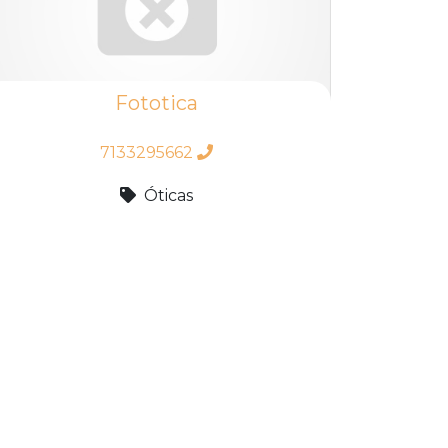
Fototica
7133295662
Óticas