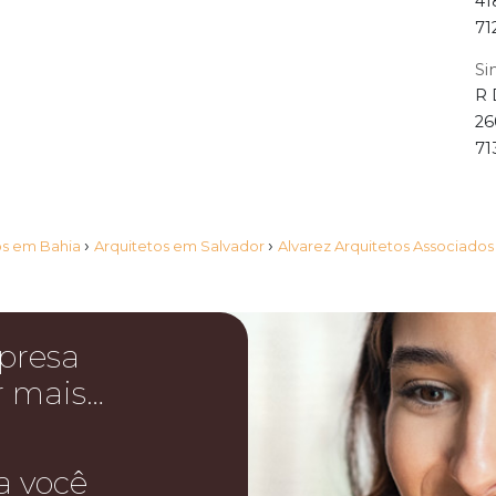
41
71
Si
R 
26
71
›
›
os em Bahia
Arquitetos em Salvador
Alvarez Arquitetos Associados
presa
r mais…
a você