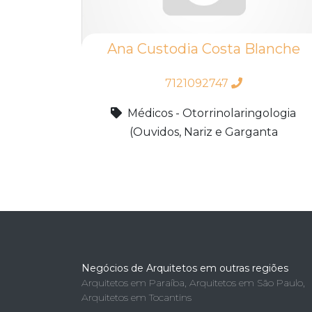
Ana Custodia Costa Blanche
7121092747
Médicos - Otorrinolaringologia
(Ouvidos, Nariz e Garganta
Negócios de Arquitetos em outras regiões
Arquitetos em Paraíba
,
Arquitetos em São Paulo
,
Arquitetos em Tocantins