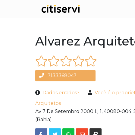
Alvarez Arquite
7133368047
Dados errados?
Você é o proprie
Arquitetos
Av 7 De Setembro 2000 Lj 1,
40080-004,
(Bahia)