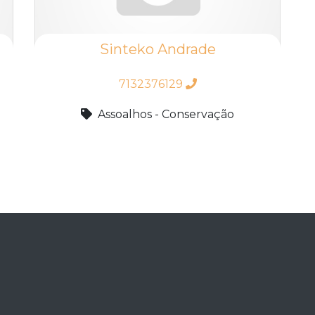
Sinteko Andrade
7132376129
Assoalhos - Conservação