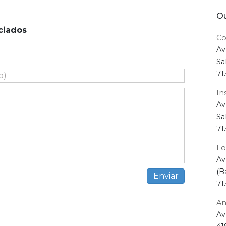
Ou
ciados
Co
Av
Sa
71
In
Av
Sa
71
Fo
Av
(B
71
An
Av