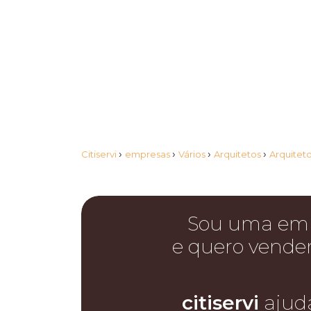
›
›
›
›
Citiservi
empresas
Vários
Arquitetos
Arquitet
Sou uma em
e quero vende
citiservi
ajud