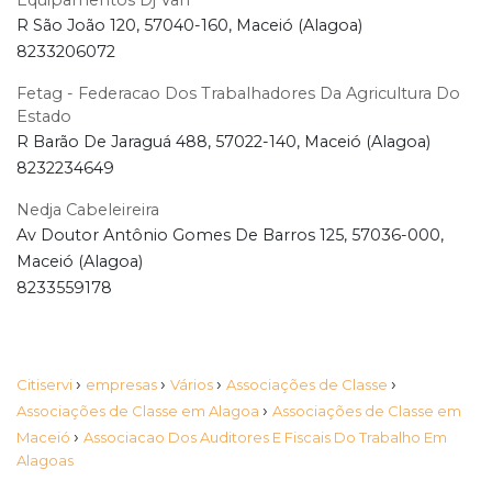
Equipamentos Dj Van
R São João 120, 57040-160, Maceió (Alagoa)
8233206072
Fetag - Federacao Dos Trabalhadores Da Agricultura Do
Estado
R Barão De Jaraguá 488, 57022-140, Maceió (Alagoa)
8232234649
Nedja Cabeleireira
Av Doutor Antônio Gomes De Barros 125, 57036-000,
Maceió (Alagoa)
8233559178
›
›
›
›
Citiservi
empresas
Vários
Associações de Classe
›
Associações de Classe em Alagoa
Associações de Classe em
›
Maceió
Associacao Dos Auditores E Fiscais Do Trabalho Em
Alagoas