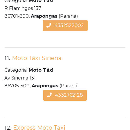
Categoria:
Moto Táxi
R Flamingos 157
86701-390,
Arapongas
(Paraná)
4332522002
11.
Moto Táxi Siriena
Categoria:
Moto Táxi
Av Siriema 131
86705-500,
Arapongas
(Paraná)
4332762128
12.
Express Moto Taxi