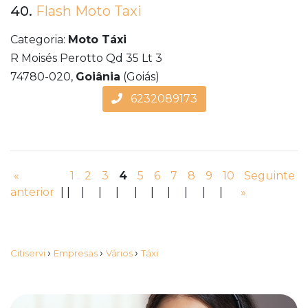
40.
Flash Moto Taxi
Categoria:
Moto Táxi
R Moisés Perotto Qd 35 Lt 3
74780-020,
Goiânia
(Goiás)
6232089173
«
1
2
3
4
5
6
7
8
9
10
Seguinte
anterior
|
|
|
|
|
|
|
|
|
|
|
»
›
›
›
Citiservi
Empresas
Vários
Táxi