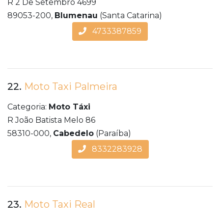
R 2 De Setembro 4699
89053-200,
Blumenau
(Santa Catarina)
4733387859
22.
Moto Taxi Palmeira
Categoria:
Moto Táxi
R João Batista Melo 86
58310-000,
Cabedelo
(Paraíba)
8332283928
23.
Moto Taxi Real