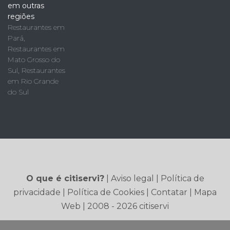
em outras
regiões
Restaurantes em
Pará
,
Restaurantes em
Mato Grosso do
Sul
,
Restaurantes
em Rio Grande
do Sul
O que é citiservi?
|
Aviso legal
|
Política de
privacidade
|
Política de Cookies
|
Contatar
|
Mapa
Web
| 2008 - 2026 citiservi